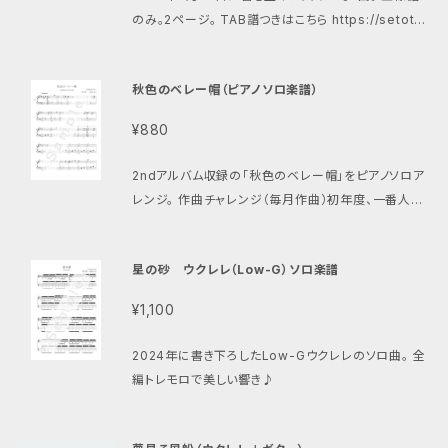
のみ。2ページ。 TAB譜つきはこちら https://setoter
ukazu.thebase.in/items/115272226 演奏動画 ht
tps://youtu.be/x_1CtHt09jQ
秋色のベレー帽（ピアノソロ楽譜）
¥880
2ndアルバム収録の「秋色のベレー帽」をピアノソロア
レンジ。 作曲チャレンジ（毎月作曲）初年度、一番人気
の曲。 秋色ってどんな色か具体的にイメージしてない
ので、演奏する皆さんのイメージで色づけてもらえたら
星の砂 ウクレレ（Low-G）ソロ楽譜
♪ 参考音源 https://youtu.be/rgKKfzbtdis?si=u
ZfxNHYyOpt2RRXK
¥1,100
2024年に書き下ろしたLow-Gウクレレのソロ曲。 全
編トレモロで美しい響き♪