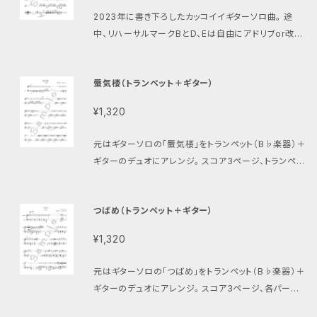
2023年に書き下ろしたカッコイイギターソロ曲。 途
中、リハーサルマークBとD、Eは自由にアドリブor改編
してOK。 TAB譜つきもあります。 https://setoteruk
azu.thebase.in/items/83311186 曲の最後だけシ
蜃気楼（トランペット＋ギター）
ョート動画 https://www.youtube.com/shorts/5i
pbavR3U5A
¥1,320
元はギターソロの「蜃気楼」をトランペット（B♭楽器）＋
ギターのデュオにアレンジ。 スコア3ページ、トランペッ
トパート譜1ページ、ギターパート譜2ページ、合計6ペ
ージ。 希望する方にはギター伴奏音源差し上げます。
つばめ（トランペット＋ギター）
演奏動画 https://youtu.be/eKzjOVTye5I
¥1,320
元はギターソロの「つばめ」をトランペット（B♭楽器）＋
ギターのデュオにアレンジ。 スコア3ページ、各パート
譜2ページ、合計7ページ。 希望する方にはギター伴奏