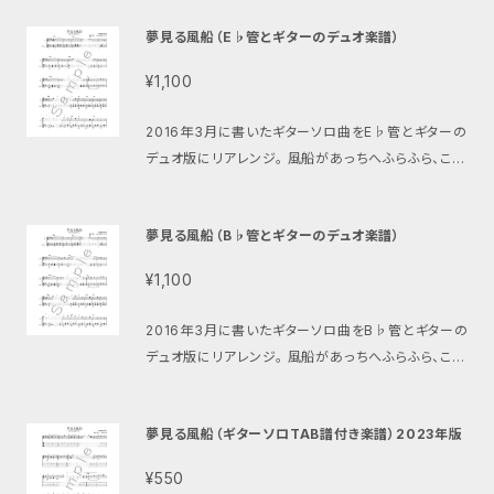
のみ（TAB譜なし）の楽譜はこちら https://store.pia
夢見る風船（E♭管とギターのデュオ楽譜）
score.com/scores/25159
¥1,100
2016年3月に書いたギターソロ曲をE♭管とギターの
デュオ版にリアレンジ。 風船があっちへふらふら、こっ
ちへふらふら。最後にはどこかに飛んで行ってしまう。そ
んなイメージの可愛い曲。 ※別バージョンの楽譜もあ
夢見る風船（B♭管とギターのデュオ楽譜）
ります 伴奏音源はこちら https://youtu.be/HLP0ls
LL1-k ギターソロ版の楽譜はこちら https://store.pi
¥1,100
ascore.com/scores/25141 ギターデュオ版の楽譜
はこちら https://setoterukazu.thebase.in/item
2016年3月に書いたギターソロ曲をB♭管とギターの
s/69882957 B♭管とギターデュオ版の楽譜はこちら
デュオ版にリアレンジ。 風船があっちへふらふら、こっ
https://setoterukazu.thebase.in/items/73959
ちへふらふら。最後にはどこかに飛んで行ってしまう。そ
363
んなイメージの可愛い曲。 ※別バージョンの楽譜もあ
夢見る風船（ギターソロTAB譜付き楽譜）2023年版
ります 伴奏音源はこちら https://youtu.be/HLP0ls
LL1-k ギターソロ版の楽譜はこちら https://store.pi
¥550
ascore.com/scores/25141 ギターデュオ版の楽譜