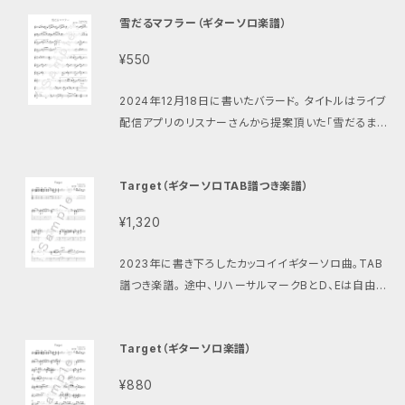
youtube.com/watch?v=FYfUjpmo8s8
雪だるマフラー（ギターソロ楽譜）
¥550
2024年12月18日に書いたバラード。 タイトルはライブ
配信アプリのリスナーさんから提案頂いた「雪だるまに
マフラーを」から。
Target（ギターソロTAB譜つき楽譜）
¥1,320
2023年に書き下ろしたカッコイイギターソロ曲。TAB
譜つき楽譜。 途中、リハーサルマークBとD、Eは自由に
アドリブor改編してOK。 五線譜のみもあります。 http
s://setoterukazu.thebase.in/items/83311116
Target（ギターソロ楽譜）
曲の最後だけショート動画 https://www.youtube.c
om/shorts/5ipbavR3U5A
¥880