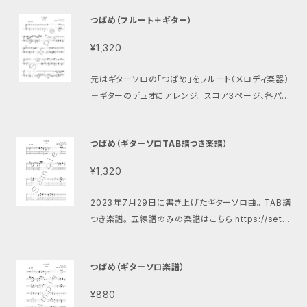
音源差し上げます。 ギターソロ版演奏動画 https://yo
つばめ（フルート＋ギター）
utu.be/nWirOC99mpE?si=4ezIp1VNDlmGONK
X
¥1,320
元はギターソロの「つばめ」をフルート（メロディ楽器）
＋ギターのデュオにアレンジ。 スコア3ページ、各パー
ト譜2ページ、合計7ページ。 希望する方にはギター伴
奏音源差し上げます。 ギターソロ版演奏動画 https://
つばめ（ギターソロTAB譜つき楽譜）
youtu.be/nWirOC99mpE?si=4ezIp1VNDlmGO
NKX
¥1,320
2023年7月29日に書き上げたギターソロ曲。 TAB譜
つき楽譜。 五線譜のみの楽譜はこちら https://setot
erukazu.thebase.in/items/77349327 書きあげ
た時のブログ https://ameblo.jp/terrys525/entry
つばめ（ギターソロ楽譜）
-12814702932.html 演奏動画 https://youtu.be/
nWirOC99mpE
¥880