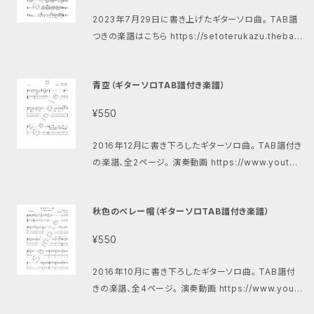
2023年7月29日に書き上げたギターソロ曲。 TAB譜
つきの楽譜はこちら https://setoterukazu.thebas
e.in/items/77349507 書きあげた時のブログ http
s://ameblo.jp/terrys525/entry-12814702932.h
青空（ギターソロTAB譜付き楽譜）
tml 演奏動画 https://youtu.be/nWirOC99mpE
¥550
2016年12月に書き下ろしたギターソロ曲。 TAB譜付き
の楽譜、全2ページ。 演奏動画 https://www.youtub
e.com/watch?v=uAGHZDx69e4&t=1s 五線譜の
み（TAB譜なし）の楽譜はこちら https://store.piasc
秋色のベレー帽（ギターソロTAB譜付き楽譜）
ore.com/scores/25139
¥550
2016年10月に書き下ろしたギターソロ曲。 TAB譜付
きの楽譜、全4ページ。 演奏動画 https://www.yout
ube.com/watch?v=Rw0TcGYMHI8&t=1s 五線譜