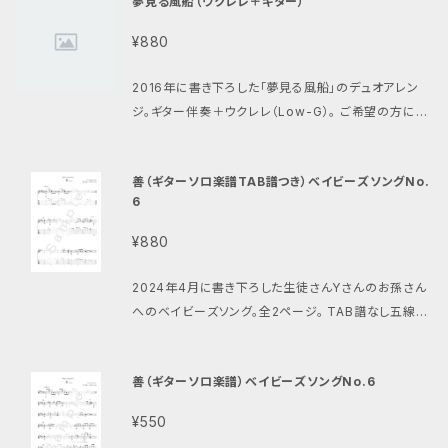
夢見る風船（ウクレレ＋ギター）
¥880
2016年に書き下ろした「夢見る風船」のデュオアレン
ジ。ギター伴奏＋ウクレレ（Low-G）。 ご希望の方には
ギター伴奏音源を差し上げます。
善（ギターソロ楽譜TAB譜つき）ベイビーズソングNo.
6
¥880
2024年4月に書き下ろした生徒さんYさんのお孫さん
へのベイビーズソング。全2ページ。 TAB譜なし五線譜
のみの楽譜もあります。 https://setoterukazu.the
base.in/items/100574918 書き下ろした時のブロ
善（ギターソロ楽譜）ベイビーズソングNo.6
グ https://ameblo.jp/terrys525/entry-1284721
1178.html
¥550