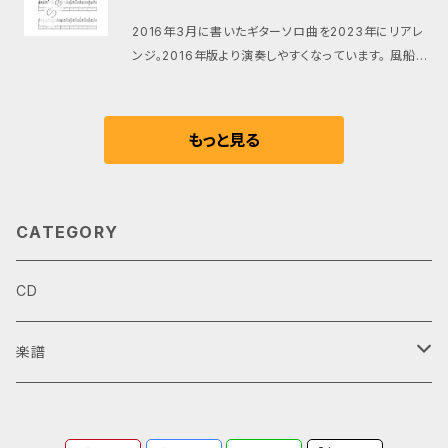
はこちら https://setoterukazu.thebase.in/item
2016年3月に書いたギターソロ曲を2023年にリアレ
s/69882957 E♭管とギターデュオ版の楽譜はこちら
ンジ。2016年版より演奏しやすくなっています。 風船が
https://setoterukazu.thebase.in/items/73959
あっちへふらふら、こっちへふらふら。最後にはどこかに
392
飛んで行ってしまう。そんなイメージの可愛い曲。 演奏
音源 https://youtu.be/23XeY64TFFE ※別バージ
もっと見る
ョンの楽譜やTAB譜つきの楽譜もあります ギターソロ
版（2016年版）はこちら https://setoterukazu.the
base.in/items/73959055 ギターソロ版（2016年
版TAB付）はこちら https://setoterukazu.thebas
CATEGORY
e.in/items/73959171 ギターソロ版（2023年版）は
こちら https://setoterukazu.thebase.in/items/
CD
73959117 ギターデュオ版はこちら https://setoter
ukazu.thebase.in/items/73957031 ギターデュオ
版（TAB譜付）はこちら https://setoterukazu.theb
楽譜
ase.in/items/73957031 メロディ楽器とのデュオ版
はこちら https://setoterukazu.thebase.in/item
ギターデュオ
s/69883155