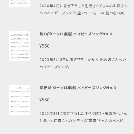
2024年4月に書き下ろした生徒さんYさんのお孫さん
へのベイビーズソング。全2ページ。 TAB譜つきの楽譜
もあります。 https://setoterukazu.thebase.in/ite
ms/100575084 書き下ろした時のブログ https://a
葵（ギターソロ楽譜）ベイビーズソングNo.5
meblo.jp/terrys525/entry-12847211178.html
¥550
2023年6月3日に書き下ろした友人I氏の娘さんへの
ベイビーズソング。
寧音（ギターソロ楽譜）ベイビーズソングNo.3
¥550
2022年4月に書き下ろしたオペラ歌手・増原英也さん
と奥さん初音さんのお子さん”寧音”ちゃんのベイビー
ズソング。全2ページ 演奏動画はこちら https://www.