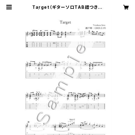
Target（ギターソロTAB譜つき楽
譜） | 瀬戸輝一 Music Online Sho
p