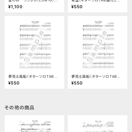
星の砂 ウクレレ（Low-G）ソ
青空（ギターソロTAB譜付き楽
ロ楽譜
譜）
¥1,100
¥550
夢見る風船（ギターソロTAB譜
夢見る風船（ギターソロTAB譜
付き楽譜）2023年版
付き楽譜）2016年版
¥550
¥550
その他の商品