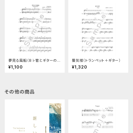
夢見る風船（B♭管とギターのデ
蜃気楼（トランペット＋ギター）
ュオ楽譜）
¥1,100
¥1,320
その他の商品