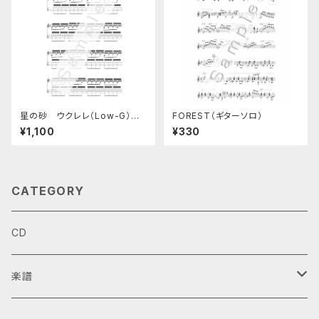
星の砂 ウクレレ（Low-G）ソ
FOREST（ギターソロ）
ロ楽譜
¥1,100
¥330
CATEGORY
CD
楽譜
ギターデュオ