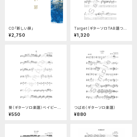
CD「新しい扉」
Target（ギターソロTAB譜つき
楽譜）
¥2,750
¥1,320
葵（ギターソロ楽譜）ベイビーズ
つばめ（ギターソロ楽譜）
ソングNo.5
¥550
¥880