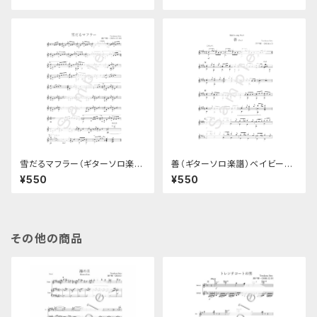
雪だるマフラー（ギターソロ楽
善（ギターソロ楽譜）ベイビーズ
譜）
ソングNo.6
¥550
¥550
その他の商品