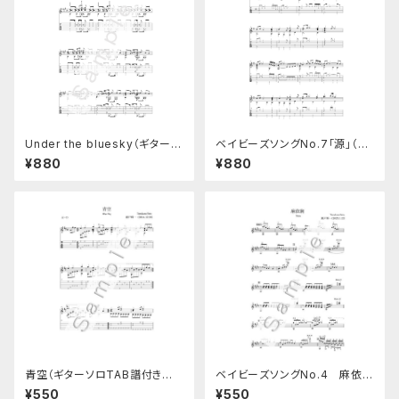
Under the bluesky（ギターソ
ベイビーズソングNo.7「源」（TA
ロ楽譜）TAB譜つき
B譜つき）
¥880
¥880
青空（ギターソロTAB譜付き楽
ベイビーズソングNo.4 麻依絢
譜）
（ギターソロ楽譜）
¥550
¥550