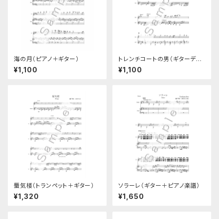
海の月（ピアノ＋ギター）
トレンチコートの男（ギターデュ
オ楽譜）
¥1,100
¥1,100
蜃気楼（トランペット＋ギター）
ソラーレ（ギター＋ピアノ楽譜）
¥1,320
¥1,650