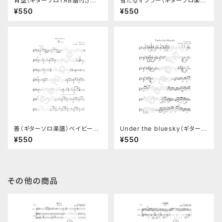
青空（ギターソロTAB譜付き楽
雪だるマフラー（ギターソロ楽
譜）
譜）
¥550
¥550
善（ギターソロ楽譜）ベイビーズ
Under the bluesky（ギターソ
ソングNo.6
ロ楽譜）
¥550
¥550
その他の商品