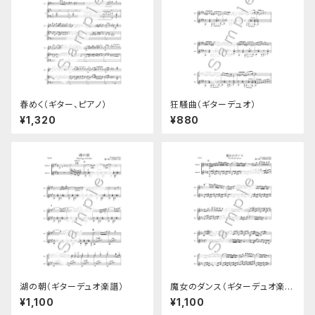
春めく（ギター、ピアノ）
狂騒曲（ギターデュオ）
¥1,320
¥880
湖の朝（ギターデュオ楽譜）
魔女のダンス（ギターデュオ楽
譜）
¥1,100
¥1,100