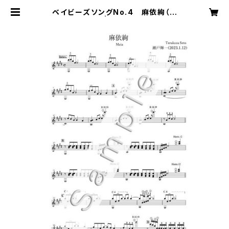
ベイビーズソングNo.4 麻依絢（ギ
ターソロ楽譜） | 瀬戸輝一 Music O
nline Shop