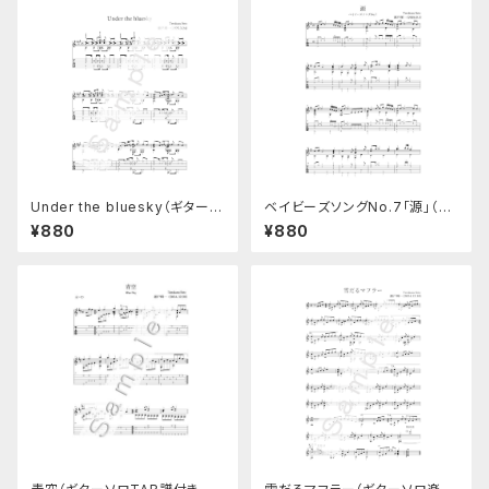
Under the bluesky（ギターソ
ベイビーズソングNo.7「源」（TA
ロ楽譜）TAB譜つき
B譜つき）
¥880
¥880