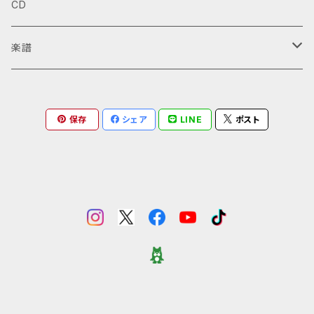
部も挑戦すると良いかも♪ ※別バージョンの楽譜やT
CD
erukazu.thebase.in/items/73959392 B♭管と
AB譜つきの楽譜もあります 演奏音源はこちら http
ギターデュオ版の楽譜はこちら https://setoterukaz
s://youtu.be/bYuyFDSC1CI ギターデュオ（TAB譜
u.thebase.in/items/73959363
楽譜
付）はこちら https://setoterukazu.thebase.in/it
ems/73957031 ソロバージョン（2016年版）はこち
ら https://setoterukazu.thebase.in/items/739
ギターデュオ
59055 ソロバージョン（2016年版TAB付）はこちら ht
保存
シェア
LINE
ポスト
tps://setoterukazu.thebase.in/items/739591
ギターソロ
71 ソロバージョン（2023年版）はこちら https://set
oterukazu.thebase.in/items/73959117 ソロバ
ージョン（2023年版TAB付）はこちら https://setote
アンサンブル
rukazu.thebase.in/items/73959227 メロディ楽
器とのデュオバージョンはこちら https://setoteruk
夢見る風船
azu.thebase.in/items/69883155
TAB譜付き
ウクレレ