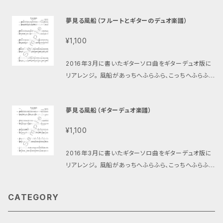
tu.be/bYuyFDSC1CI ギターデュオ（TAB譜なし）は
ってしまう。そんなイメージの可愛い曲。 演奏音源 htt
こちら https://setoterukazu.thebase.in/items/
夢見る風船（フルートとギターのデュオ楽譜）
ps://youtu.be/23XeY64TFFE ※別バージョンの楽
69882957 ソロバージョン（2016年版）はこちら htt
譜やTAB譜つきの楽譜もあります ギターソロ版（2016
ps://setoterukazu.thebase.in/items/7395905
¥1,100
年版TAB付）はこちら https://setoterukazu.theba
5 ソロバージョン（2016年版TAB付）はこちら http
se.in/items/73959171 ギターソロ版（2023年版）
s://setoterukazu.thebase.in/items/73959171
2016年3月に書いたギターソロ曲をギターデュオ版に
はこちら https://setoterukazu.thebase.in/item
ソロバージョン（2023年版）はこちら https://setote
リアレンジ。 風船があっちへふらふら、こっちへふらふ
s/73959117 ギターソロ版（2023年版TAB付）はこち
rukazu.thebase.in/items/73959117 ソロバージ
ら。最後にはどこかに飛んで行ってしまう。そんなイメー
ら https://setoterukazu.thebase.in/items/739
ョン（2023年版TAB付）はこちら https://setoteruk
ジの可愛い曲。 Youtubeに伴奏音源をアップしてあり
59227 ギターデュオ版はこちら https://setoteruka
夢見る風船（ギターデュオ楽譜）
azu.thebase.in/items/73959227 メロディ楽器と
ますのでご自由にお使いください。 フルートを想定して
zu.thebase.in/items/73957031 ギターデュオ版
のデュオバージョンはこちら https://setoterukazu.t
書いていますが、ヴァイオリンなど他楽器でも演奏可。
（TAB譜付）はこちら https://setoterukazu.theba
¥1,100
hebase.in/items/69883155
B♭管やE♭管用の楽譜もあります。 スコア4ページ、フ
se.in/items/73957031 メロディ楽器とのデュオ版
ルートパート譜2ページ、ギターパート譜3ページ、合計
はこちら https://setoterukazu.thebase.in/item
2016年3月に書いたギターソロ曲をギターデュオ版に
9ページ。 ※別バージョンの楽譜もあります 伴奏音源
s/69883155
リアレンジ。 風船があっちへふらふら、こっちへふらふ
はこちら https://youtu.be/HLP0lsLL1-k ギターソ
ら。最後にはどこかに飛んで行ってしまう。そんなイメー
ロ版の楽譜はこちら https://store.piascore.com/
ジの可愛い曲。 ギター1（メロディ）パートは2声で書か
scores/25141 ギターデュオ版の楽譜はこちら http
CATEGORY
れており、第1声部（主旋律）だけの演奏でも曲が成り
s://setoterukazu.thebase.in/items/69882957
立ちます。 最初は第1声部のみで演奏し、その後第2声
E♭管とギターデュオ版の楽譜はこちら https://setot