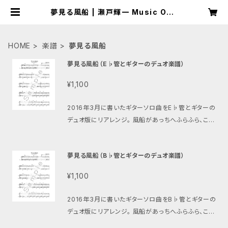
夢見る風船 | 瀬戸輝一 Music Onli
ne Shop
HOME
楽譜
夢見る風船
夢見る風船（E♭管とギターのデュオ楽譜）
¥1,100
2016年3月に書いたギターソロ曲をE♭管とギターの
デュオ版にリアレンジ。 風船があっちへふらふら、こっ
ちへふらふら。最後にはどこかに飛んで行ってしまう。そ
んなイメージの可愛い曲。 ※別バージョンの楽譜もあ
夢見る風船（B♭管とギターのデュオ楽譜）
ります 伴奏音源はこちら https://youtu.be/HLP0ls
LL1-k ギターソロ版の楽譜はこちら https://store.pi
¥1,100
ascore.com/scores/25141 ギターデュオ版の楽譜
はこちら https://setoterukazu.thebase.in/item
2016年3月に書いたギターソロ曲をB♭管とギターの
s/69882957 B♭管とギターデュオ版の楽譜はこちら
デュオ版にリアレンジ。 風船があっちへふらふら、こっ
https://setoterukazu.thebase.in/items/73959
ちへふらふら。最後にはどこかに飛んで行ってしまう。そ