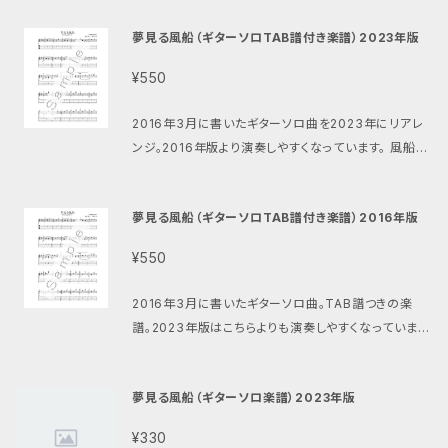
363
んなイメージの可愛い曲。 ※別バージョンの楽譜もあ
夢見る風船（ギターソロTAB譜付き楽譜）2023年版
ります 伴奏音源はこちら https://youtu.be/HLP0ls
LL1-k ギターソロ版の楽譜はこちら https://store.pi
¥550
ascore.com/scores/25141 ギターデュオ版の楽譜
はこちら https://setoterukazu.thebase.in/item
2016年3月に書いたギターソロ曲を2023年にリアレ
s/69882957 E♭管とギターデュオ版の楽譜はこちら
ンジ。2016年版より演奏しやすくなっています。 風船が
https://setoterukazu.thebase.in/items/73959
あっちへふらふら、こっちへふらふら。最後にはどこかに
392
飛んで行ってしまう。そんなイメージの可愛い曲。 演奏
夢見る風船（ギターソロTAB譜付き楽譜）2016年版
音源 https://youtu.be/23XeY64TFFE ※別バージ
ョンの楽譜やTAB譜つきの楽譜もあります ギターソロ
¥550
版（2016年版）はこちら https://setoterukazu.the
base.in/items/73959055 ギターソロ版（2016年
2016年3月に書いたギターソロ曲。TAB譜つきの楽
版TAB付）はこちら https://setoterukazu.thebas
譜。2023年版はこちらよりも演奏しやすくなっていま
e.in/items/73959171 ギターソロ版（2023年版）は
す。 風船があっちへふらふら、こっちへふらふら。最後に
こちら https://setoterukazu.thebase.in/items/
はどこかに飛んで行ってしまう。そんなイメージの可愛
73959117 ギターデュオ版はこちら https://setoter
夢見る風船（ギターソロ楽譜）2023年版
い曲。 演奏音源 https://youtu.be/23XeY64TFFE
ukazu.thebase.in/items/73957031 ギターデュオ
※別バージョンの楽譜やTAB譜つきの楽譜もあります
版（TAB譜付）はこちら https://setoterukazu.theb
¥330
ギターソロ版（2016年版）はこちら https://setoteru