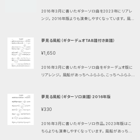
ase.in/items/73957031 メロディ楽器とのデュオ版
kazu.thebase.in/items/73959055 ギターソロ版
はこちら https://setoterukazu.thebase.in/item
2016年3月に書いたギターソロ曲を2023年にリアレ
（2023年版）はこちら https://setoterukazu.theba
s/69883155
ンジ。 2016年版よりも演奏しやすくなっています。 風船
se.in/items/73959117 ギターソロ版（2023年版T
があっちへふらふら、こっちへふらふら。最後にはどこか
AB付）はこちら https://setoterukazu.thebase.i
に飛んで行ってしまう。そんなイメージの可愛い曲。 演
n/items/73959227 ギターデュオ版はこちら http
夢見る風船（ギターデュオTAB譜付き楽譜）
奏音源 https://youtu.be/23XeY64TFFE ※別バー
s://setoterukazu.thebase.in/items/73957031
ジョンの楽譜やTAB譜つきの楽譜もあります ギターソ
ギターデュオ版（TAB譜付）はこちら https://setoter
¥1,650
ロ版（2016年版）はこちら https://setoterukazu.th
ukazu.thebase.in/items/73957031 メロディ楽
ebase.in/items/73959055 ギターソロ版（2016年
器とのデュオ版はこちら https://setoterukazu.the
2016年3月に書いたギターソロ曲をギターデュオ版に
版TAB付）はこちら https://setoterukazu.thebas
base.in/items/69883155
リアレンジ。 風船があっちへふらふら、こっちへふらふ
e.in/items/73959171 ギターソロ版（2023年版TA
ら。最後にはどこかに飛んで行ってしまう。そんなイメー
B付）はこちら https://setoterukazu.thebase.in/i
ジの可愛い曲。 ギター1（メロディ）パートは2声で書か
tems/73959227 ギターデュオ版はこちら https://s
夢見る風船（ギターソロ楽譜）2016年版
れており、第1声部（主旋律）だけの演奏でも曲が成り
etoterukazu.thebase.in/items/73957031 ギタ
立ちます。 最初は第1声部のみで演奏し、その後第2声
ーデュオ版（TAB譜付）はこちら https://setoteruka
¥330
部も挑戦すると良いかも♪ パート譜にTAB譜がついて
zu.thebase.in/items/73957031 メロディ楽器と
います。 スコア4ページ、TAB譜つきのパート譜各4ペ
のデュオ版はこちら https://setoterukazu.thebas
2016年3月に書いたギターソロ作品。2023年版はこ
ージ、合計12ページ。 ※別バージョンの楽譜やTAB譜
e.in/items/69883155
ちらよりも演奏しやすくなっています。 風船があっちへ
なしの楽譜もあります 演奏音源はこちら https://you
ふらふら、こっちへふらふら。最後にはどこかに飛んで行