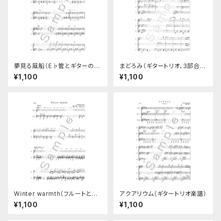
夢見る風船（E♭管とギターのデ
まどろみ（ギタートリオ、3部合
ュオ楽譜）
奏）
¥1,100
¥1,100
Winter warmth（フルートとギ
アクアリウム（ギタートリオ楽譜）
ターのデュオ楽譜）
¥1,100
¥1,100