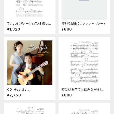
Target（ギターソロTAB譜つき
夢見る風船（ウクレレ＋ギター）
楽譜）
¥1,320
¥880
CD「Heartfelt」
時にはお茶でも飲みながら（ギ
ターデュオ楽譜）
¥2,750
¥880