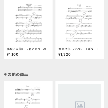
夢見る風船（B♭管とギターのデ
蜃気楼（トランペット＋ギター）
ュオ楽譜）
¥1,100
¥1,320
その他の商品