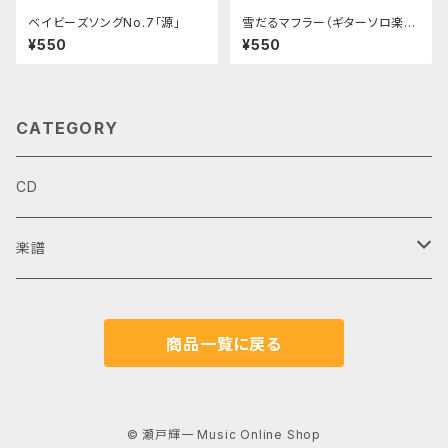
ベイビーズソングNo.7「源」
雪だるマフラー（ギターソロ楽
譜）
¥550
¥550
CATEGORY
CD
楽譜
ギターデュオ
商品一覧に戻る
ギターソロ
アンサンブル
© 瀬戸輝一 Music Online Shop