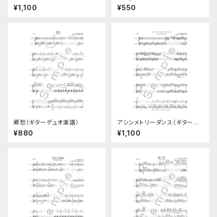
楽譜）
¥1,100
¥550
郷愁（ギターデュオ楽譜）
アシンメトリーダンス（ギターデ
ュオ楽譜）
¥880
¥1,100