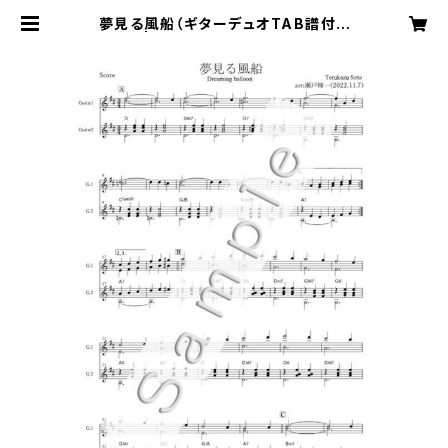
夢見る風船（ギターデュオTAB譜付き
楽譜） | 瀬戸輝一 Music Online S
hop