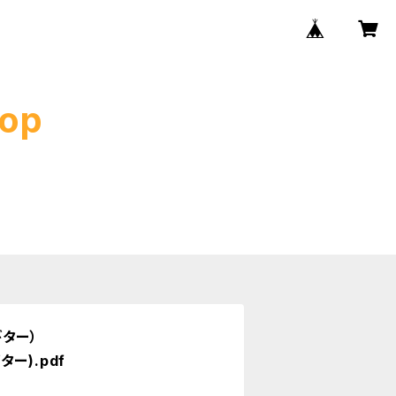
op
ター）
ー).pdf