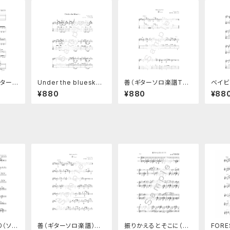
ターデ
Under the bluesky
善（ギターソロ楽譜TAB
ベイビ
（ギターソロ楽譜）TAB
譜つき）ベイビーズソン
「源」（
¥880
¥880
¥88
譜つき
グNo.6
（ソロ
善（ギターソロ楽譜）ベ
振りかえるとそこに（ギ
FOR