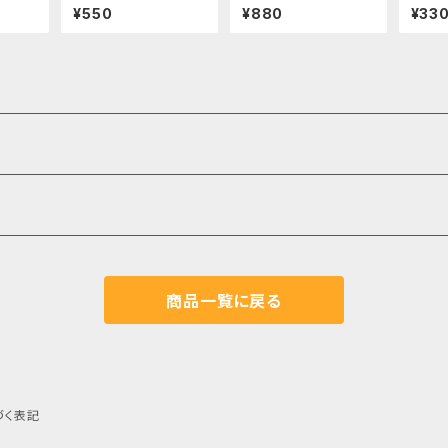
イビーズソングNo.6
ターデュオ）
¥550
¥880
¥33
商品一覧に戻る
づく表記