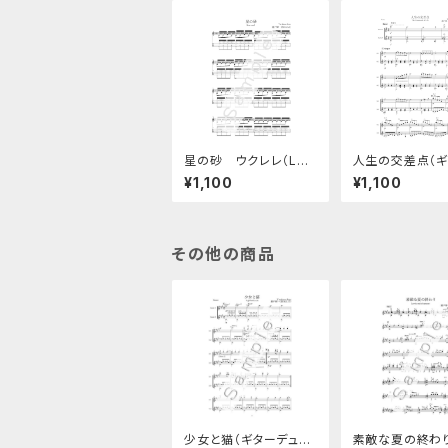
星の砂 ウクレレ（Low
人生の交差点（ギ
-G）ソロ楽譜
ュオ）
¥1,100
¥1,100
その他の商品
少女と猫（ギターデュ
素敵な夏の終わり