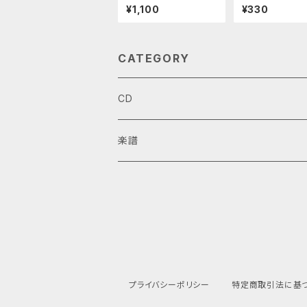
オ）
ギター楽譜）
¥1,100
¥330
CATEGORY
CD
楽譜
ギターデュオ
ギターソロ
アンサンブル
プライバシーポリシー
特定商取引法に基
夢見る風船