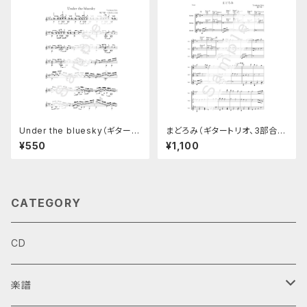
Under the bluesky（ギターソ
まどろみ（ギタートリオ、3部合
ロ楽譜）
奏）
¥550
¥1,100
CATEGORY
CD
楽譜