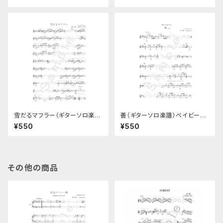
雪だるマフラー（ギターソロ楽
善（ギターソロ楽譜）ベイビーズ
譜）
ソングNo.6
¥550
¥550
その他の商品