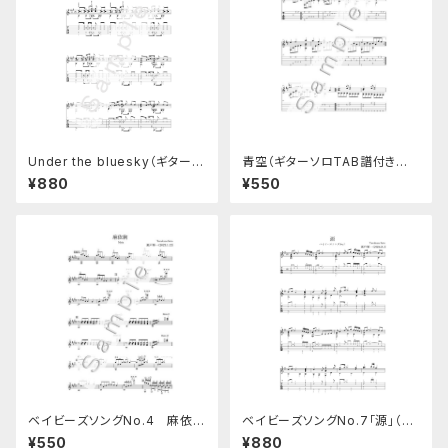
Under the bluesky（ギターソ
青空（ギターソロTAB譜付き楽
ロ楽譜）TAB譜つき
譜）
¥880
¥550
ベイビーズソングNo.4 麻依絢
ベイビーズソングNo.7「源」（TA
（ギターソロ楽譜）
B譜つき）
¥550
¥880