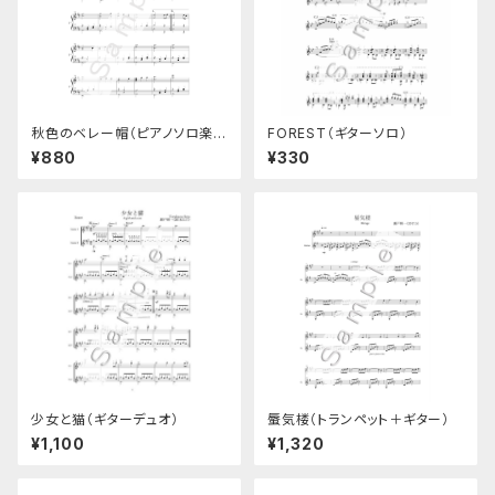
秋色のベレー帽（ピアノソロ楽
FOREST（ギターソロ）
譜）
¥880
¥330
少女と猫（ギターデュオ）
蜃気楼（トランペット＋ギター）
¥1,100
¥1,320