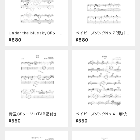
Under the bluesky（ギターソ
ベイビーズソングNo.7「源」（TA
ロ楽譜）TAB譜つき
B譜つき）
¥880
¥880
青空（ギターソロTAB譜付き楽
ベイビーズソングNo.4 麻依絢
譜）
（ギターソロ楽譜）
¥550
¥550