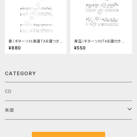
善（ギターソロ楽譜TAB譜つき）
青空（ギターソロTAB譜付き楽
ベイビーズソングNo.6
譜）
¥880
¥550
CATEGORY
CD
楽譜
ギターデュオ