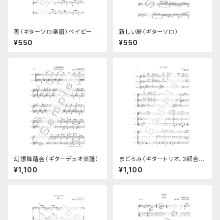
善（ギターソロ楽譜）ベイビーズ
新しい扉（ギターソロ）
ソングNo.6
¥550
¥550
幻想舞踏会（ギターデュオ楽譜）
まどろみ（ギタートリオ、3部合
奏）
¥1,100
¥1,100