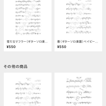
雪だるマフラー（ギターソロ楽
善（ギターソロ楽譜）ベイビーズ
譜）
ソングNo.6
¥550
¥550
その他の商品