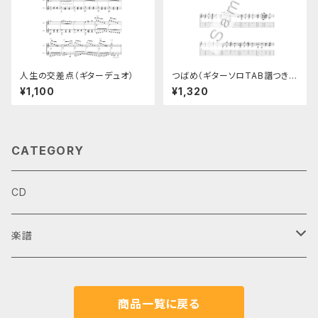
人生の交差点（ギターデュオ）
つばめ（ギターソロTAB譜つき楽
譜）
¥1,100
¥1,320
CATEGORY
CD
楽譜
ギターデュオ
商品一覧に戻る