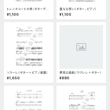
トレンチコートの男（ギターデュ
重なる想い（ギター、ピアノ）
オ楽譜）
¥1,100
¥1,100
ソラーレ（ギター＋ピアノ楽譜）
夢見る風船（ウクレレ＋ギター）
¥1,650
¥880