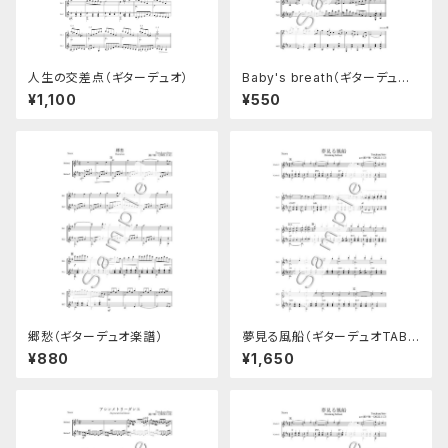
人生の交差点（ギターデュオ）
Baby's breath（ギターデュオ
楽譜）
¥1,100
¥550
郷愁（ギターデュオ楽譜）
夢見る風船（ギターデュオTAB
譜付き楽譜）
¥880
¥1,650