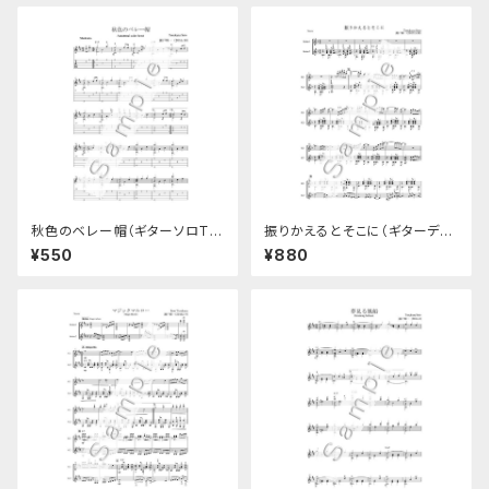
秋色のベレー帽（ギターソロTA
振りかえるとそこに（ギターデュ
B譜付き楽譜）
オ）
¥550
¥880