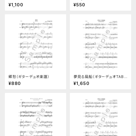
楽譜）
¥1,100
¥550
郷愁（ギターデュオ楽譜）
夢見る風船（ギターデュオTAB
譜付き楽譜）
¥880
¥1,650