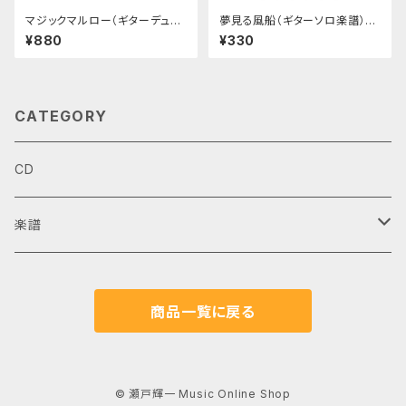
マジックマルロー（ギターデュ
夢見る風船（ギターソロ楽譜）20
オ）
16年版
¥880
¥330
CATEGORY
CD
楽譜
ギターデュオ
商品一覧に戻る
ギターソロ
アンサンブル
© 瀬戸輝一 Music Online Shop