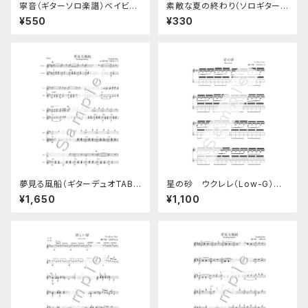
寧音（ギターソロ楽譜）ベイビー
素敵な夏の終わり（ソロギター
ズソングNo.3
楽譜）
¥550
¥330
夢見る風船（ギターデュオTAB
星の砂 ウクレレ（Low-G）ソ
譜付き楽譜）
ロ楽譜
¥1,650
¥1,100