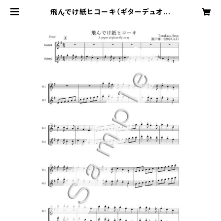
飛んでけ紙ヒコーキ（ギターデュオ楽
譜） | 瀬戸輝一 Music Online Sho
p