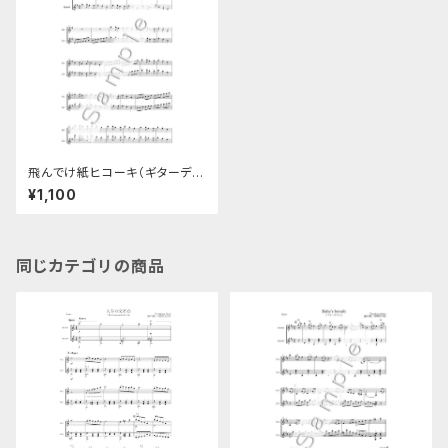
飛んでけ紙ヒコーキ（ギターデュ
オ楽譜）
¥1,100
同じカテゴリの商品