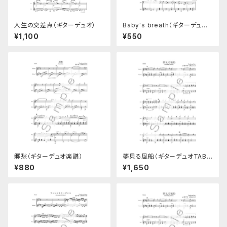
人生の交差点（ギターデュオ）
Baby's breath（ギターデュオ
楽譜）
¥1,100
¥550
郷愁（ギターデュオ楽譜）
夢見る風船（ギターデュオTAB
譜付き楽譜）
¥880
¥1,650