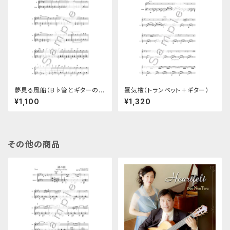
夢見る風船（B♭管とギターのデ
蜃気楼（トランペット＋ギター）
ュオ楽譜）
¥1,100
¥1,320
その他の商品