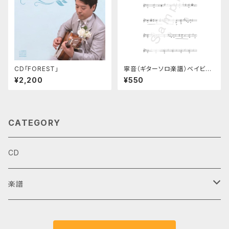
CD「FOREST」
寧音（ギターソロ楽譜）ベイビー
ズソングNo.3
¥2,200
¥550
CATEGORY
CD
楽譜
ギターデュオ