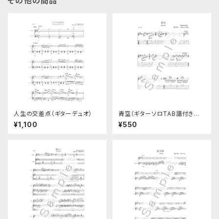
その他の商品
人生の交差点（ギターデュオ）
青空（ギターソロTAB譜付き楽
譜）
¥1,100
¥550