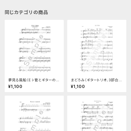
同じカテゴリの商品
夢見る風船（E♭管とギターのデ
まどろみ（ギタートリオ、3部合
ュオ楽譜）
奏）
¥1,100
¥1,100