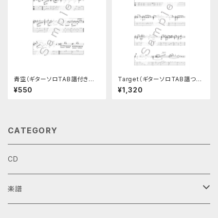
青空（ギターソロTAB譜付き楽
Target（ギターソロTAB譜つき
譜）
楽譜）
¥550
¥1,320
CATEGORY
CD
楽譜
ギターデュオ