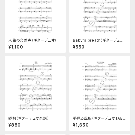
人生の交差点（ギターデュオ）
Baby's breath（ギターデュオ
楽譜）
¥1,100
¥550
郷愁（ギターデュオ楽譜）
夢見る風船（ギターデュオTAB
譜付き楽譜）
¥880
¥1,650