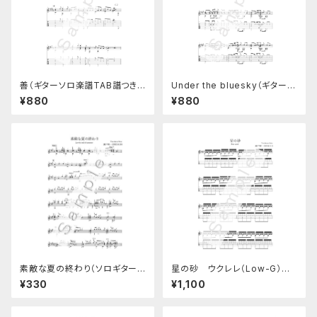
善（ギターソロ楽譜TAB譜つき）
Under the bluesky（ギターソ
ベイビーズソングNo.6
ロ楽譜）TAB譜つき
¥880
¥880
素敵な夏の終わり（ソロギター
星の砂 ウクレレ（Low-G）ソ
楽譜）
ロ楽譜
¥330
¥1,100