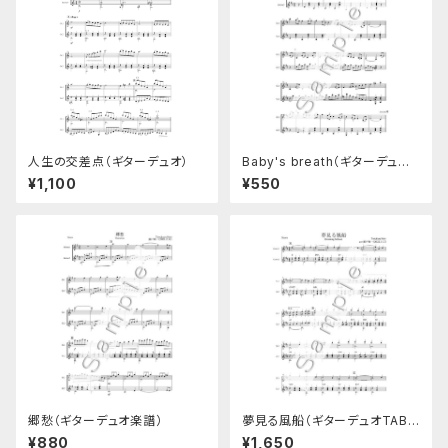
人生の交差点（ギターデュオ）
Baby's breath（ギターデュオ
楽譜）
¥1,100
¥550
郷愁（ギターデュオ楽譜）
夢見る風船（ギターデュオTAB
譜付き楽譜）
¥880
¥1,650