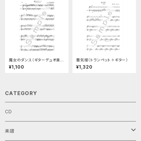
魔女のダンス（ギターデュオ楽
蜃気楼（トランペット＋ギター）
譜）
¥1,100
¥1,320
CATEGORY
CD
楽譜