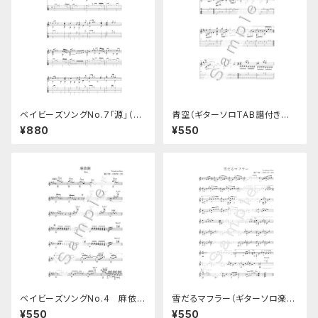
ベイビーズソングNo.7「源」（TA
青空（ギターソロTAB譜付き楽
B譜つき）
譜）
¥880
¥550
ベイビーズソングNo.4 麻依絢
雪だるマフラー（ギターソロ楽
（ギターソロ楽譜）
譜）
¥550
¥550