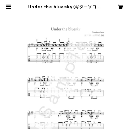
Under the bluesky（ギターソロ楽
譜）TAB譜つき | 瀬戸輝一 Music O
nline Shop